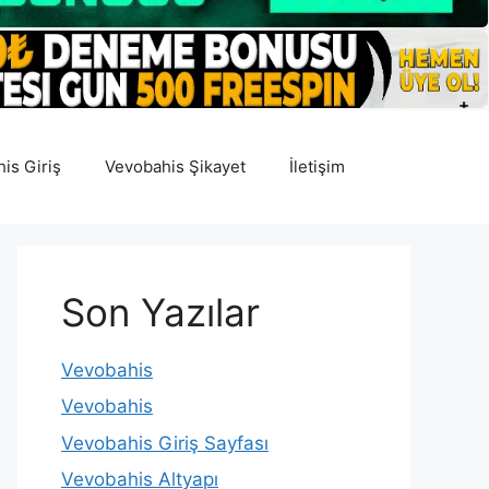
is Giriş
Vevobahis Şikayet
İletişim
Son Yazılar
Vevobahis
Vevobahis
Vevobahis Giriş Sayfası
Vevobahis Altyapı