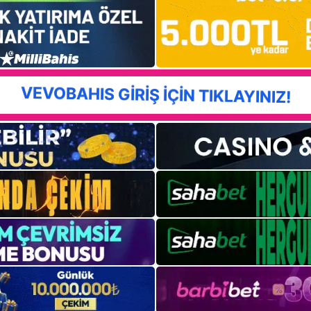
VEVOBAHIS GİRİŞ İÇİN TIKLAYINIZ!