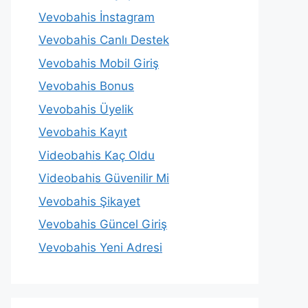
Vevobahis İnstagram
Vevobahis Canlı Destek
Vevobahis Mobil Giriş
Vevobahis Bonus
Vevobahis Üyelik
Vevobahis Kayıt
Videobahis Kaç Oldu
Videobahis Güvenilir Mi
Vevobahis Şikayet
Vevobahis Güncel Giriş
Vevobahis Yeni Adresi