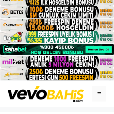
İçeriğe
atla
Menü