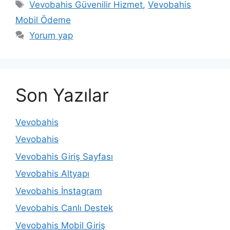
Etiketler
Vevobahis Güvenilir Hizmet
,
Vevobahis
Mobil Ödeme
Yorum yap
Son Yazılar
Vevobahis
Vevobahis
Vevobahis Giriş Sayfası
Vevobahis Altyapı
Vevobahis İnstagram
Vevobahis Canlı Destek
Vevobahis Mobil Giriş