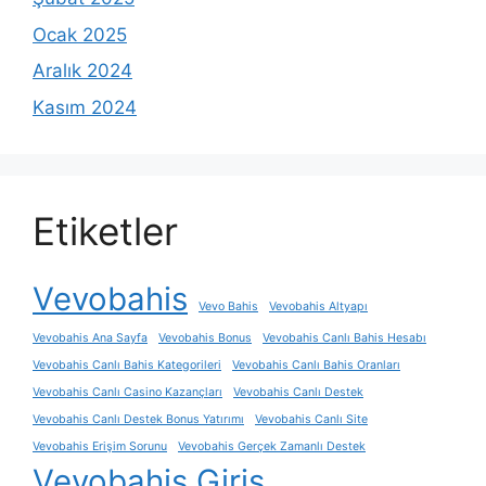
Ocak 2025
Aralık 2024
Kasım 2024
Etiketler
Vevobahis
Vevo Bahis
Vevobahis Altyapı
Vevobahis Ana Sayfa
Vevobahis Bonus
Vevobahis Canlı Bahis Hesabı
Vevobahis Canlı Bahis Kategorileri
Vevobahis Canlı Bahis Oranları
Vevobahis Canlı Casino Kazançları
Vevobahis Canlı Destek
Vevobahis Canlı Destek Bonus Yatırımı
Vevobahis Canlı Site
Vevobahis Erişim Sorunu
Vevobahis Gerçek Zamanlı Destek
Vevobahis Giriş