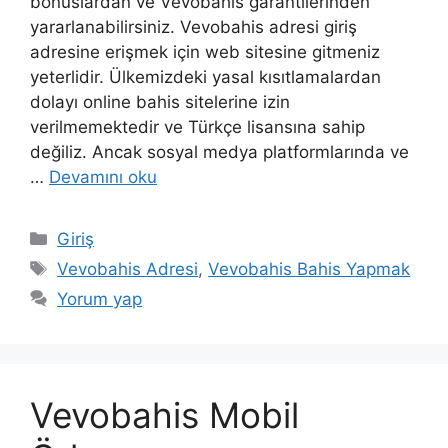
bonuslardan ve Vevobahis garantilerinden
yararlanabilirsiniz. Vevobahis adresi giriş
adresine erişmek için web sitesine gitmeniz
yeterlidir. Ülkemizdeki yasal kısıtlamalardan
dolayı online bahis sitelerine izin
verilmemektedir ve Türkçe lisansına sahip
değiliz. Ancak sosyal medya platformlarında ve
…
Devamını oku
Kategoriler
Giriş
Etiketler
Vevobahis Adresi
,
Vevobahis Bahis Yapmak
Yorum yap
Vevobahis Mobil