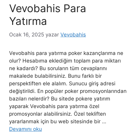
Vevobahis Para
Yatırma
Ocak 16, 2025
yazar
Vevobahis
Vevobahis para yatırma poker kazançlarıma ne
olur? Hesabıma eklediğim toplam para miktarı
ne kadardı? Bu soruların tüm cevaplarını
makalede bulabilirsiniz. Bunu farklı bir
perspektiften ele alalım. Sunucu giriş adresi
değiştirildi. En popüler poker promosyonlarından
bazıları nelerdir? Bu sitede pokere yatırım
yaparak Vevobahis para yatırma özel
promosyonlar alabilirsiniz. Özel tekliften
yararlanmak için bu web sitesinde bir …
Devamını oku