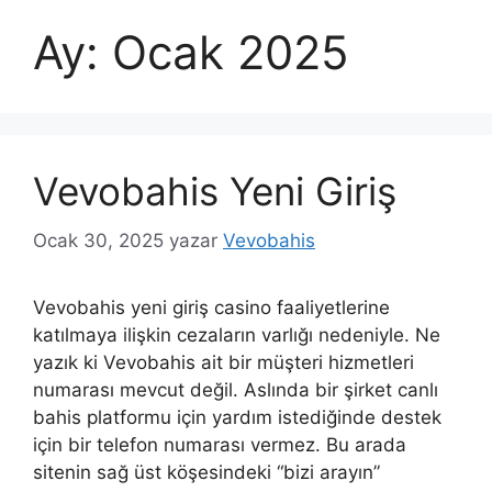
Ay:
Ocak 2025
Vevobahis Yeni Giriş
Ocak 30, 2025
yazar
Vevobahis
Vevobahis yeni giriş casino faaliyetlerine
katılmaya ilişkin cezaların varlığı nedeniyle. Ne
yazık ki Vevobahis ait bir müşteri hizmetleri
numarası mevcut değil. Aslında bir şirket canlı
bahis platformu için yardım istediğinde destek
için bir telefon numarası vermez. Bu arada
sitenin sağ üst köşesindeki “bizi arayın”