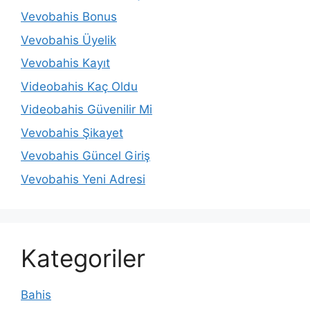
Vevobahis Bonus
Vevobahis Üyelik
Vevobahis Kayıt
Videobahis Kaç Oldu
Videobahis Güvenilir Mi
Vevobahis Şikayet
Vevobahis Güncel Giriş
Vevobahis Yeni Adresi
Kategoriler
Bahis