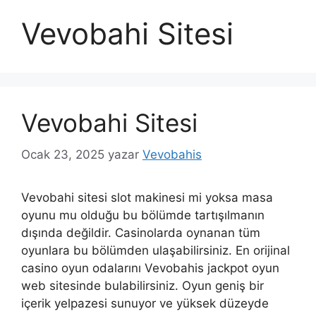
Vevobahi Sitesi
Vevobahi Sitesi
Ocak 23, 2025
yazar
Vevobahis
Vevobahi sitesi slot makinesi mi yoksa masa
oyunu mu olduğu bu bölümde tartışılmanın
dışında değildir. Casinolarda oynanan tüm
oyunlara bu bölümden ulaşabilirsiniz. En orijinal
casino oyun odalarını Vevobahis jackpot oyun
web sitesinde bulabilirsiniz. Oyun geniş bir
içerik yelpazesi sunuyor ve yüksek düzeyde