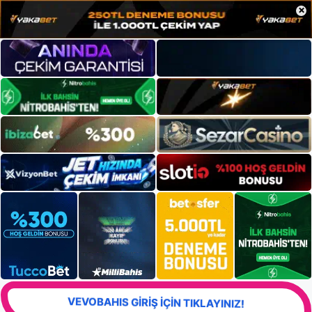
×
VEVOBAHIS GİRİŞ İÇİN TIKLAYINIZ!