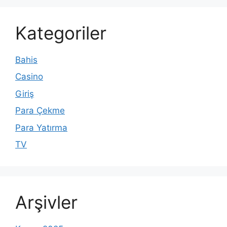
Kategoriler
Bahis
Casino
Giriş
Para Çekme
Para Yatırma
TV
Arşivler