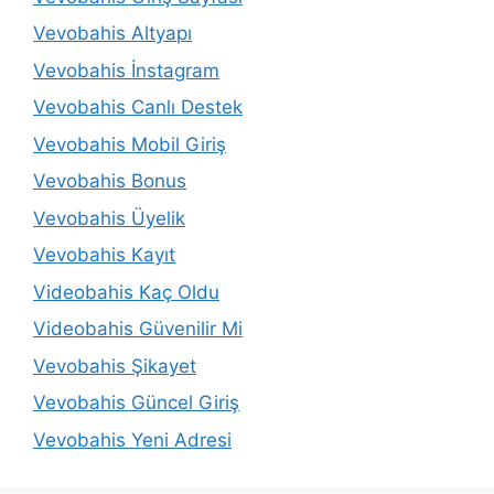
Vevobahis Altyapı
Vevobahis İnstagram
Vevobahis Canlı Destek
Vevobahis Mobil Giriş
Vevobahis Bonus
Vevobahis Üyelik
Vevobahis Kayıt
Videobahis Kaç Oldu
Videobahis Güvenilir Mi
Vevobahis Şikayet
Vevobahis Güncel Giriş
Vevobahis Yeni Adresi