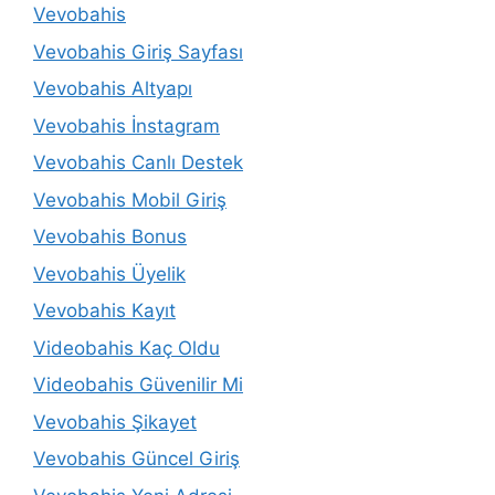
Vevobahis
Vevobahis Giriş Sayfası
Vevobahis Altyapı
Vevobahis İnstagram
Vevobahis Canlı Destek
Vevobahis Mobil Giriş
Vevobahis Bonus
Vevobahis Üyelik
Vevobahis Kayıt
Videobahis Kaç Oldu
Videobahis Güvenilir Mi
Vevobahis Şikayet
Vevobahis Güncel Giriş