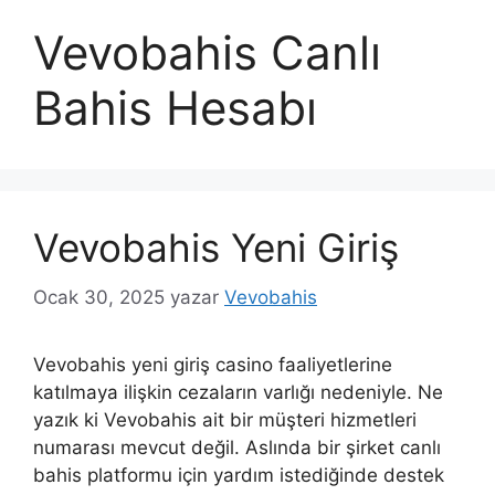
Vevobahis Canlı
Bahis Hesabı
Vevobahis Yeni Giriş
Ocak 30, 2025
yazar
Vevobahis
Vevobahis yeni giriş casino faaliyetlerine
katılmaya ilişkin cezaların varlığı nedeniyle. Ne
yazık ki Vevobahis ait bir müşteri hizmetleri
numarası mevcut değil. Aslında bir şirket canlı
bahis platformu için yardım istediğinde destek