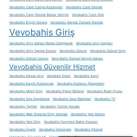
Vevobahis Canlı Casino Kazançları
Vevobahis Canlı Destek
Vevobahis Canlı Destek Bonus Yatırımı
Vevobahis Canlı Site
Vevobahis Erişim Sorunu
Vevobahis Gerçek Zamanlı Destek
Vevobahis Giriş
Vevobahis Giriş Adresi Neden Değişecek
Vevobahis Giriş Sayfası
Vevobahis Giriş Yapma Sorunu
Vevobahis Güncel
Vevobahis Güncel Giriş
Vevobahis Güncel Ulaşım
Vevo Bahis Güncel İletişim Adresi
Vevobahis Güvenilir Hizmet
Vevobahis Hesap Açın
Vevobahi Sitesi
Vevobahis Kayıt
Vevobahis Kayıtlı Kullanıcılar
Vevobahis Kullanıcı Şikayetleri
Vevobahis Mobil Giriş
Vevobahis Poker Bölümü
Vevobahis Rulet Oyunu
Vevobahis Sms Engelleme
Vevobahis Spor Bahisleri
Vevobahis TV
Vevobahis Twitter
Vevobahis Twitter Hesabı
Vevobahis Web Sitesine Giriş Yapmak
Vevobahis Yeni Adresi
Vevobahis Yeni Giriş
Vevobahis Çevrimiçi Bahis Kazancı
Vevobahis Üyelik
Vevobahis İnstagram
Vevobahis Şikayet