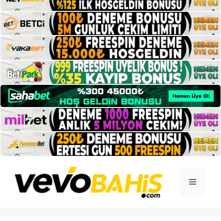
İçeriğe
atla
Menü