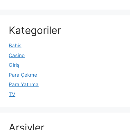
Kategoriler
Bahis
Casino
Giriş
Para Çekme
Para Yatırma
TV
Arşivler