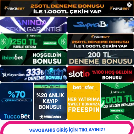
×
VEVOBAHIS GİRİŞ İÇİN TIKLAYINIZ!