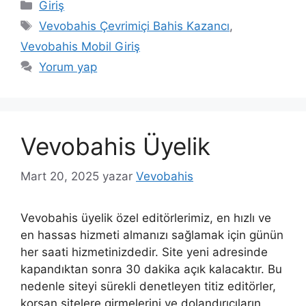
Kategoriler
Giriş
Etiketler
Vevobahis Çevrimiçi Bahis Kazancı
,
Vevobahis Mobil Giriş
Yorum yap
Vevobahis Üyelik
Mart 20, 2025
yazar
Vevobahis
Vevobahis üyelik özel editörlerimiz, en hızlı ve
en hassas hizmeti almanızı sağlamak için günün
her saati hizmetinizdedir. Site yeni adresinde
kapandıktan sonra 30 dakika açık kalacaktır. Bu
nedenle siteyi sürekli denetleyen titiz editörler,
korsan sitelere girmelerini ve dolandırıcıların