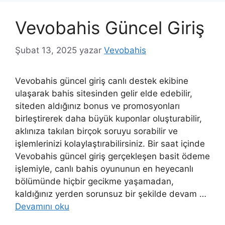
Vevobahis Güncel Giriş
Şubat 13, 2025
yazar
Vevobahis
Vevobahis güncel giriş canlı destek ekibine
ulaşarak bahis sitesinden gelir elde edebilir,
siteden aldığınız bonus ve promosyonları
birleştirerek daha büyük kuponlar oluşturabilir,
aklınıza takılan birçok soruyu sorabilir ve
işlemlerinizi kolaylaştırabilirsiniz. Bir saat içinde
Vevobahis güncel giriş gerçekleşen basit ödeme
işlemiyle, canlı bahis oyununun en heyecanlı
bölümünde hiçbir gecikme yaşamadan,
kaldığınız yerden sorunsuz bir şekilde devam …
Devamını oku