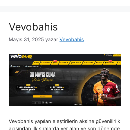
Vevobahis
Mayıs 31, 2025
yazar
Vevobahis
Vevobahis yapılan eleştirilerin aksine güvenilirlik
açısından ilk sıralarda yer alan ve son dönemde