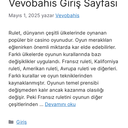
Vevobahis Giriş Sayfası
Mayıs 1, 2025
yazar
Vevobahis
Rulet, dünyanın çeşitli ülkelerinde oynanan
popüler bir casino oyunudur. Oyun meraklıları
eğlenirken önemli miktarda kar elde edebilirler.
Farklı ülkelerde oyunun kurallarında bazı
değişiklikler uygulandı. Fransız ruleti, Kaliforniya
ruleti, Amerikan ruleti, Avrupa ruleti ve diğerleri.
Farklı kurallar ve oyun tekniklerinden
kaynaklanmıştır. Oyunun temel prensibi
değişmeden kalır ancak kazanma olasılığı
değişir. Peki Fransız ruletini oyunun diğer
çeşitlerinden …
Devamını oku
Kategoriler
Giriş