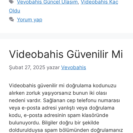
Etiketler
Vevobahis Güncel Ulaşım
,
Videobahis Kaç
Oldu
Yorum yap
Videobahis Güvenilir Mi
Şubat 27, 2025
yazar
Vevobahis
Videobahis güvenilir mi doğrulama kodunuzu
alırken zorluk yaşıyorsanız bunun iki olası
nedeni vardır. Sağlanan cep telefonu numarası
veya e-posta adresi yanlıştı veya doğrulama
kodu, e-posta adresinin spam klasöründe
bulunuyordu. Bilgiler doğru bir şekilde
doldurulduysa spam bölümünden doğrulamanız