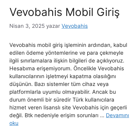
Vevobahis Mobil Giriş
Nisan 3, 2025
yazar
Vevobahis
Vevobahis mobil giriş işleminin ardından, kabul
edilen ödeme yöntemlerine ve para çekmeyle
ilgili sınırlamalara ilişkin bilgileri de açıklıyoruz.
Hesabıma erişemiyorum. Öncelikle Vevobahis
kullanıcılarının işletmeyi kapatma olasılığını
düşünün. Bazı sistemler tüm cihaz veya
platformlarla uyumlu olmayabilir. Ancak bu
durum önemli bir süredir Türk kullanıcılara
hizmet veren lisanslı site Vevobahis için geçerli
değil. Btk nedeniyle erişim sorunları …
Devamını
oku