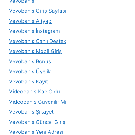
Vevobahis
Vevobahis Giriş Sayfası
Vevobahis Altyapı
Vevobahis İnstagram
Vevobahis Canlı Destek
Vevobahis Mobil Giriş
Vevobahis Bonus
Vevobahis Üyelik
Vevobahis Kayıt
Videobahis Kaç Oldu
Videobahis Güvenilir Mi
Vevobahis Şikayet
Vevobahis Güncel Giriş
Vevobahis Yeni Adresi