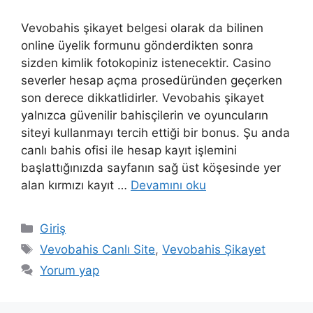
Vevobahis şikayet belgesi olarak da bilinen
online üyelik formunu gönderdikten sonra
sizden kimlik fotokopiniz istenecektir. Casino
severler hesap açma prosedüründen geçerken
son derece dikkatlidirler. Vevobahis şikayet
yalnızca güvenilir bahisçilerin ve oyuncuların
siteyi kullanmayı tercih ettiği bir bonus. Şu anda
canlı bahis ofisi ile hesap kayıt işlemini
başlattığınızda sayfanın sağ üst köşesinde yer
alan kırmızı kayıt …
Devamını oku
Kategoriler
Giriş
Etiketler
Vevobahis Canlı Site
,
Vevobahis Şikayet
Yorum yap