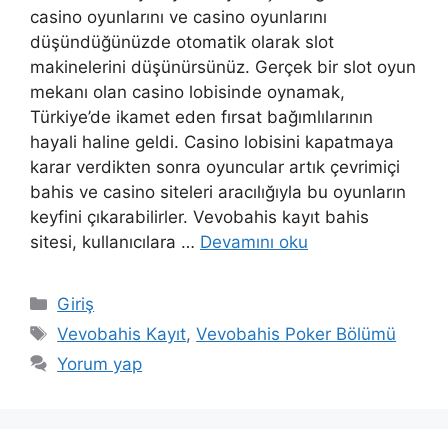
casino oyunlarını ve casino oyunlarını
düşündüğünüzde otomatik olarak slot
makinelerini düşünürsünüz. Gerçek bir slot oyun
mekanı olan casino lobisinde oynamak,
Türkiye’de ikamet eden fırsat bağımlılarının
hayali haline geldi. Casino lobisini kapatmaya
karar verdikten sonra oyuncular artık çevrimiçi
bahis ve casino siteleri aracılığıyla bu oyunların
keyfini çıkarabilirler. Vevobahis kayıt bahis
sitesi, kullanıcılara …
Devamını oku
Kategoriler
Giriş
Etiketler
Vevobahis Kayıt
,
Vevobahis Poker Bölümü
Yorum yap