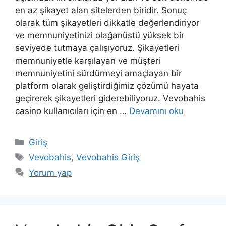
en az şikayet alan sitelerden biridir. Sonuç
olarak tüm şikayetleri dikkatle değerlendiriyor
ve memnuniyetinizi olağanüstü yüksek bir
seviyede tutmaya çalışıyoruz. Şikayetleri
memnuniyetle karşılayan ve müşteri
memnuniyetini sürdürmeyi amaçlayan bir
platform olarak geliştirdiğimiz çözümü hayata
geçirerek şikayetleri giderebiliyoruz. Vevobahis
casino kullanıcıları için en …
Devamını oku
Kategoriler
Giriş
Etiketler
Vevobahis
,
Vevobahis Giriş
Yorum yap