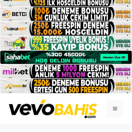
İçeriğe
atla
Menü