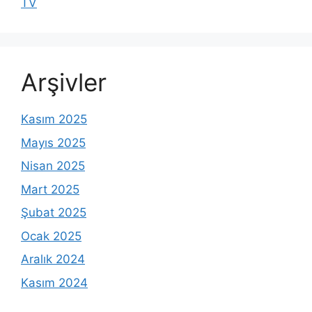
TV
Arşivler
Kasım 2025
Mayıs 2025
Nisan 2025
Mart 2025
Şubat 2025
Ocak 2025
Aralık 2024
Kasım 2024